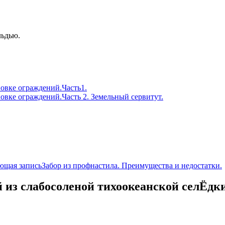
льдью.
овке ограждений.Часть1.
овке ограждений.Часть 2. Земельный сервитут.
ющая запись
Забор из профнастила. Преимущества и недостатки.
й из слабосоленой тихоокеанской селЁдк