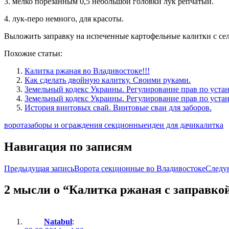
3. мелко порезанным 0,5 небольшой головки лук репчатый.
4. лук-перо немного, для красоты.
Выложить заправку на испеченные картофельные калитки с се
Похожие статьи:
Калитка ржаная во Владивостоке!!!
Как сделать двойную калитку. Своими руками.
Земельный кодекс Украины. Регулирование прав по устан
Земельный кодекс Украины. Регулирование прав по устан
История винтовых свай. Винтовые сваи для заборов.
ворота
заборы и ограждения секционные
идеи для дачи
калитка
Навигация по записям
Предыдущая запись
Ворота секционные во Владивостоке
Следу
2 мысли о “Калитка ржаная с заправко
Natabul
: