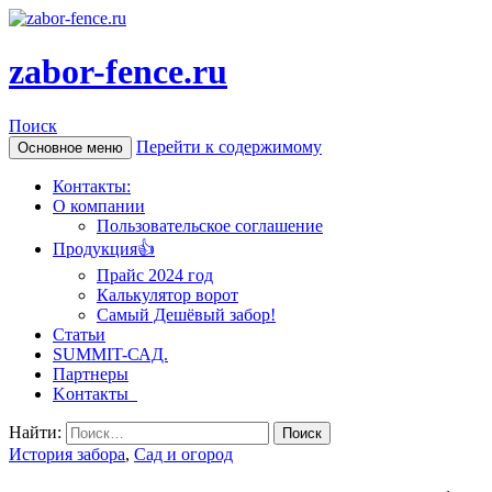
zabor-fence.ru
Поиск
Перейти к содержимому
Основное меню
Контакты:
О компании
Пользовательское соглашение
Продукция👍
Прайс 2024 год
Калькулятор ворот
Самый Дешёвый забор!
Статьи
SUMMIT-САД.
Партнеры
Kонтакты
Найти:
История забора
,
Сад и огород