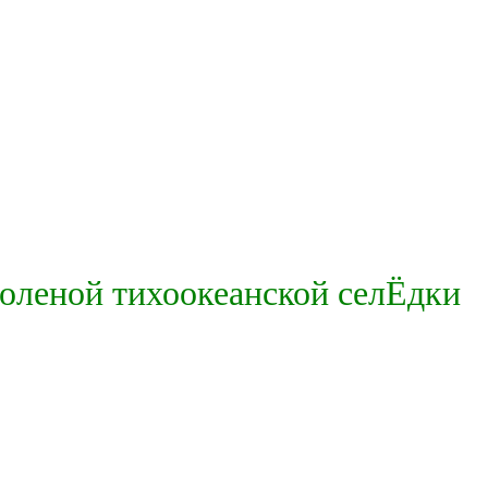
соленой тихоокеанской селЁдки