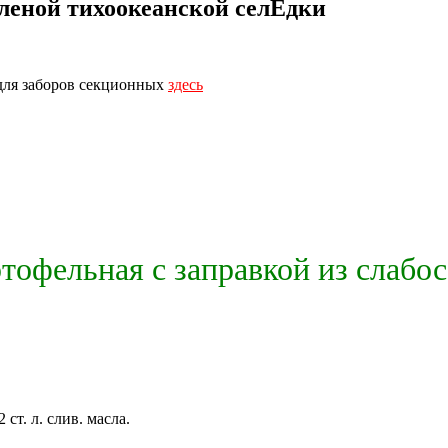
оленой тихоокеанской селЁдки
для заборов секционных
здесь
тофельная с заправкой из слабо
ст. л. слив. масла.