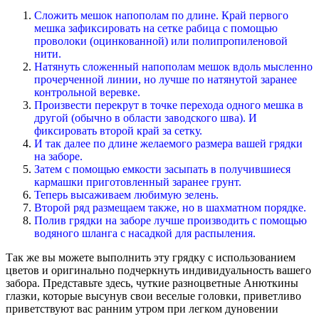
Сложить мешок напополам по длине. Край первого
мешка зафиксировать на сетке рабица с помощью
проволоки (оцинкованной) или полипропиленовой
нити.
Натянуть сложенный напополам мешок вдоль мысленно
прочерченной линии, но лучше по натянутой заранее
контрольной веревке.
Произвести перекрут в точке перехода одного мешка в
другой (обычно в области заводского шва). И
фиксировать второй край за сетку.
И так далее по длине желаемого размера вашей грядки
на заборе.
Затем с помощью емкости засыпать в получившиеся
кармашки приготовленный заранее грунт.
Теперь высаживаем любимую зелень.
Второй ряд размещаем также, но в шахматном порядке.
Полив грядки на заборе лучше производить с помощью
водяного шланга с насадкой для распыления.
Так же вы можете выполнить эту грядку с использованием
цветов и оригинально подчеркнуть индивидуальность вашего
забора. Представьте здесь, чуткие разноцветные Анюткины
глазки, которые высунув свои веселые головки, приветливо
приветствуют вас ранним утром при легком дуновении