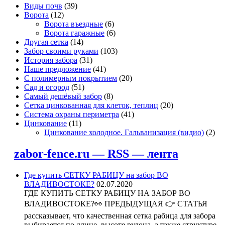
Виды почв
(39)
Ворота
(12)
Ворота въездные
(6)
Ворота гаражные
(6)
Другая сетка
(14)
Забор своими руками
(103)
История забора
(31)
Наше предложение
(41)
С полимерным покрытием
(20)
Сад и огород
(51)
Самый дешёвый забор
(8)
Сетка цинкованная для клеток, теплиц
(20)
Система охраны периметра
(41)
Цинкование
(11)
Цинкование холодное. Гальванизация (видио)
(2)
zabor-fence.ru — RSS — лента
Где купить СЕТКУ РАБИЦУ на забор ВО
ВЛАДИВОСТОКЕ?
02.07.2020
ГДЕ КУПИТЬ СЕТКУ РАБИЦУ НА ЗАБОР ВО
ВЛАДИВОСТОКЕ?👀 ПРЕДЫДУЩАЯ 👉 СТАТЬЯ
рассказывает, что качественная сетка рабица для забора
выбирается по длине, высоте рулона, а также структуре