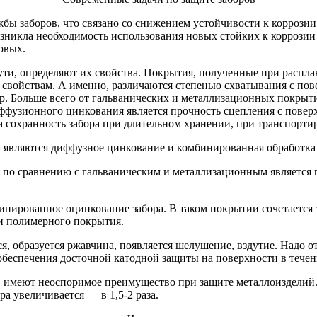
ужбы заборов, что связано со снижением устойчивости к корроз
Возникла необходимость использования новых стойких к коррози
овых.
ути, определяют их свойства. Покрытия, полученные при распла
м свойствам. А именно, различаются степенью схватывания с п
 др. Больше всего от гальванических и металлизационных покры
узионного цинкования является прочность сцепления с поверх
на сохранность забора при длительном хранении, при транспорт
а
являются диффузное цинкование и комбинированная обработка 
о сравнению с гальваническим и металлизационным является п
инированное оцинкование забора. В таком покрытии сочетается
и полимерного покрытия.
ся, образуется ржавчина, появляется шелушение, вздутие. Надо
 обеспечения досточной катодной защиты на поверхности в тече
, имеют неоспоримое преимущество при защите металлоизделий
а увеличивается — в 1,5-2 раза.