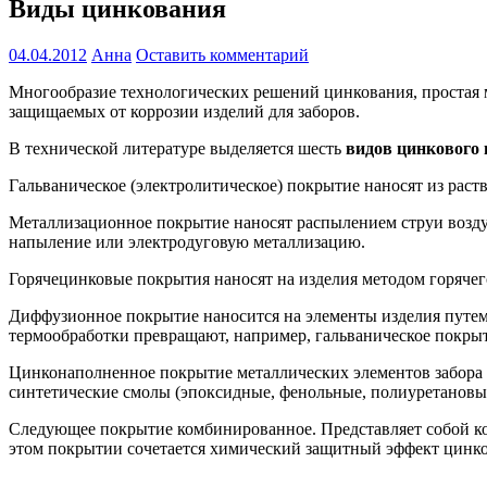
Виды цинкования
04.04.2012
Анна
Оставить комментарий
Многообразие технологических решений цинкования, простая м
защищаемых от коррозии изделий для заборов.
В технической литературе выделяется шесть
видов цинкового
Гальваническое (электролитическое) покрытие наносят из раст
Металлизационное покрытие наносят распылением струи возду
напыление или электродуговую металлизацию.
Горячецинковые покрытия наносят на изделия методом горячег
Диффузионное покрытие наносится на элементы изделия путем
термообработки превращают, например, гальваническое покры
Цинконаполненное покрытие металлических элементов забора 
синтетические смолы (эпоксидные, фенольные, полиуретановые 
Следующее покрытие комбинированное. Представляет собой ко
этом покрытии сочетается химический защитный эффект цинк