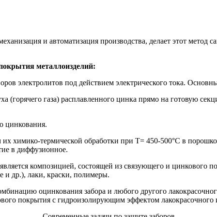
еханизация и автоматизация производства, делает этот метод 
 покрытия металлоизделий:
воров электролитов под действием электрического тока. Основн
ха (горячего газа) расплавленного цинка прямо на готовую се
о цинкования.
 их химико-термической обработки при T= 450-500°С в порошко
тие в диффузионное.
является композицией, состоящей из связующего и цинкового п
и др.), лаки, краски, полимеры.
мбинацию оцинкования забора и любого другого лакокрасочного
ового покрытия с гидроизолирующим эффектом лакокрасочного 
Современные задачи по защите заборов