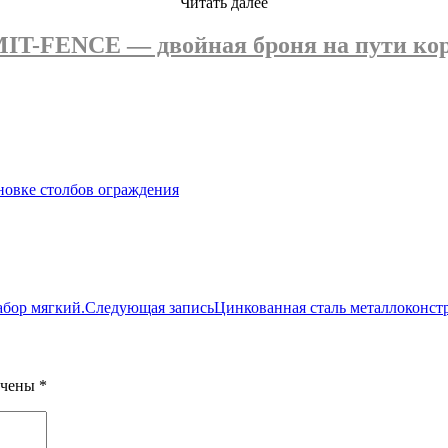
Читать далее
T-FENCE — двойная броня на пути ко
новке столбов ограждения
абор мягкий.
Следующая запись
Цинкованная сталь металлоконс
ечены
*