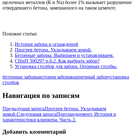
щелочных металлов (К и Na) более 1% вызывает разрушение
отвердевшего бетона, замешанного на таком цементе.
Похожие статьи:
История забора и ограждений
Прогрев бетона. Укладываем зимой.
Бетонные заборы. Выбираем и устанавливаем.
СНиП 300297 п.6.2. Как выбрать забор?
Установка столбов для забора. Опорные столбы.
бетонные заборы
история забора
кирпичный забор
установка
столбов
Навигация по записям
Предыдущая запись
Прогрев бетона. Укладываем
зимой.
Следующая запись
Портландцемент. История и
характеристики клинкера. Часть 2.
Добавить комментарий