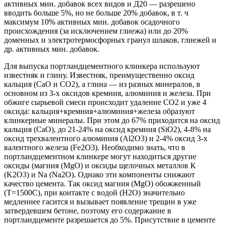
активных мин. добавок всех видов и Д20 — разрешено
вводить больше 5%, но не больше 20% добавок, в т. ч
максимум 10% активных мин. добавок осадочного
происхождения (за исключением глиежа) или до 20%
доменных и электротермосфорных гранул шлаков, глиежей и
др. активных мин. добавок.
Для выпуска портландцементного клинкера используют
известняк и глину. Известняк, преимущественно оксид
кальция (СаО и СО2), а глина — из разных минералов, в
основном из 3-х оксидов кремния, алюминия и железа. При
обжиге сырьевой смеси происходит удаление СО2 и уже 4
оксида: кальция+кремния+алюминия+железа образуют
клинкерные минералы. При этом до 67% приходится на оксид
кальция (СаО), до 21-24% на оксид кремния (SiO2), 4-8% на
оксид трехвалентного алюминия (Al2O3) и 2-4% оксид 3-х
валентного железа (Fe2O3). Необходимо знать, что в
портландцементном клинкере могут находиться другие
оксиды (магния (MgO) и оксиды щелочных металлов К
(K2O3) и Na (Na2O). Однако эти компоненты снижают
качество цемента. Так оксид магния (MgO) обожженный
(Т=1500С), при контакте с водой (H2O) значительно
медленнее гасится и вызывает появление трещин в уже
затвердевшем бетоне, поэтому его содержание в
портландцементе разрешается до 5%. Присутствие в цементе