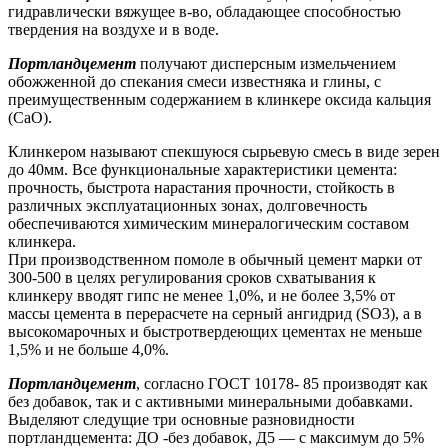
гидравлически вяжущее в-во, обладающее способностью
твердения на воздухе и в воде.
Портландцемент
получают дисперсным измельчением
обожженной до спекания смеси известняка и глины, с
преимущественным содержанием в клинкере оксида кальция
(CaO).
Клинкером называют спекшуюся сырьевую смесь в виде зерен
до 40мм. Все функциональные характеристики цемента:
прочность, быстрота нарастания прочности, стойкость в
различных эксплуатационных зонах, долговечность
обеспечиваются химическим минералогическим составом
клинкера.
При производственном помоле в обычный цемент марки от
300-500 в целях регулирования сроков схватывания к
клинкеру вводят гипс не менее 1,0%, и не более 3,5% от
массы цемента в перерасчете на серный ангидрид (SO3), а в
высокомарочных и быстротвердеющих цементах не меньше
1,5% и не больше 4,0%.
Портландцемент
, согласно ГОСТ 10178- 85 производят как
без добавок, так и с активными минеральными добавками.
Выделяют следущие три основные разновидности
портландцемента: ДО -без добавок, Д5 — с максимум до 5%