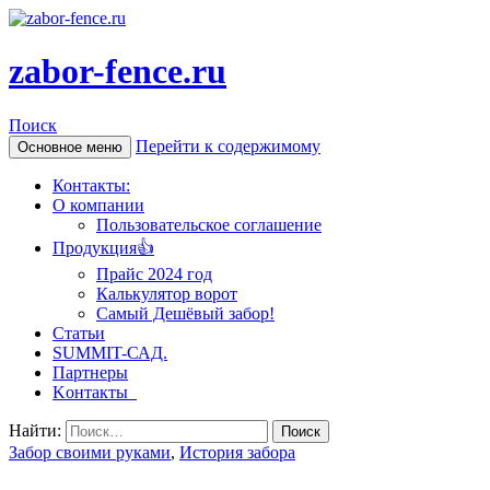
zabor-fence.ru
Поиск
Перейти к содержимому
Основное меню
Контакты:
О компании
Пользовательское соглашение
Продукция👍
Прайс 2024 год
Калькулятор ворот
Самый Дешёвый забор!
Статьи
SUMMIT-САД.
Партнеры
Kонтакты
Найти:
Забор своими руками
,
История забора